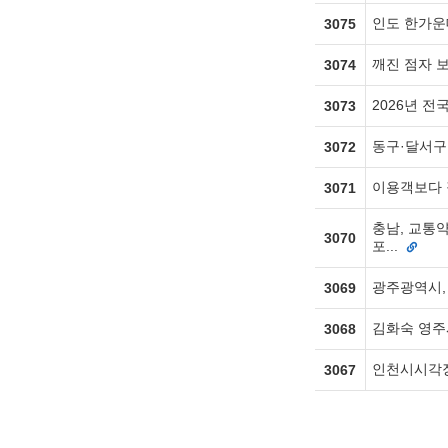
인도 한가운데
3075
깨진 점자 
3074
2026년 
3073
동구·달서구
3072
이용객보다 
3071
충남, 교통
3070
포...
광주광역시,
3069
김화숙 영주
3068
인천시시각장
3067