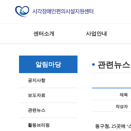
센터소개
사업안내
인사말
교육 사업
조직도
모니터링 사업
관련뉴스
알림마당
연혁
연구 및 제도개선사업
주요실적
홍보 및 저변확대사업
공지사항
찾아오시는 길
매뉴얼 제작사업
사업 및 행사
상담 및 점검 사업
제목
보도자료
기타 외부 용역 사업
작성자
관련뉴스
활동브리핑
동구청, 25곳에 