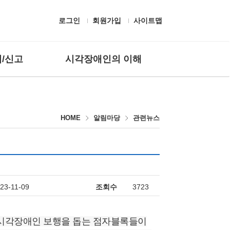
로그인
회원가입
사이트맵
/신고
시각장애인의 이해
 질문
흰지팡이 헌장 및 유래
고하기
시각장애의 정의
HOME
알림마당
관련뉴스
편의시설
보조공학기기
생활용구
시각장애인 응대
점자
23-11-09
조회수
3723
에 시각장애인 보행을 돕는 점자블록들이