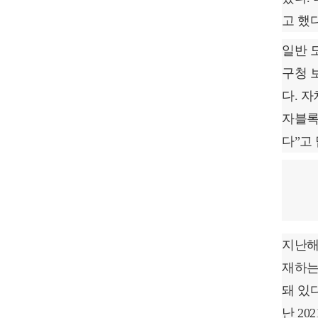
고 했다
일반 
구청 
다. 
자블록
다”고
지난해
재하는
돼 있
난 2