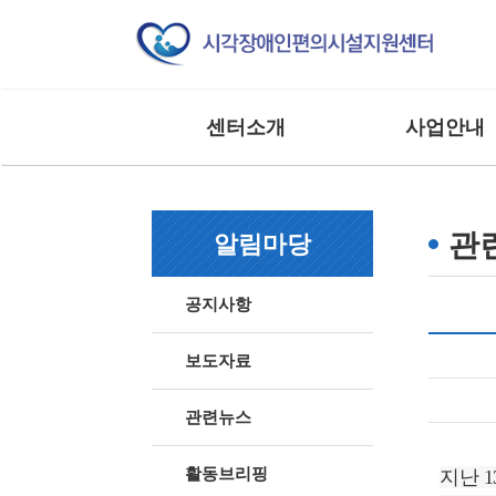
센터소개
사업안내
인사말
교육 사업
조직도
모니터링 사업
관
알림마당
연혁
연구 및 제도개선
주요실적
홍보 및 저변확대
공지사항
찾아오시는 길
매뉴얼 제작사업
사업 및 행사
상담 및 점검 사업
보도자료
기타 외부 용역 사
관련뉴스
활동브리핑
지난 