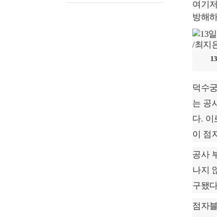
여기저
방해하
1
덕수궁
는 공
다. 
이 점
공사 
나지 
구됐다
점자블