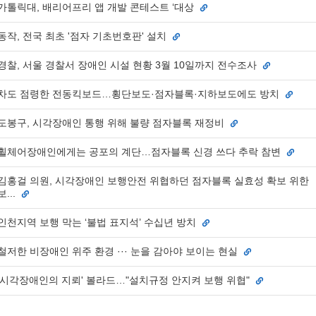
가톨릭대, 배리어프리 앱 개발 콘테스트 ‘대상
동작, 전국 최초 '점자 기초번호판' 설치
경찰, 서울 경찰서 장애인 시설 현황 3월 10일까지 전수조사
차도 점령한 전동킥보드…횡단보도·점자블록·지하보도에도 방치
도봉구, 시각장애인 통행 위해 불량 점자블록 재정비
휠체어장애인에게는 공포의 계단…점자블록 신경 쓰다 추락 참변
김홍걸 의원, 시각장애인 보행안전 위협하던 점자블록 실효성 확보 위한
보...
인천지역 보행 막는 ‘불법 표지석’ 수십년 방치
철저한 비장애인 위주 환경 ··· 눈을 감아야 보이는 현실
'시각장애인의 지뢰' 볼라드…"설치규정 안지켜 보행 위협"