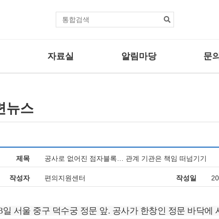
본문바로가기
통
합
검
색
자료실
알림마당
문의
센터자료
공지사항
자주하는
법률자료
보도자료
문의/신
련뉴스
사업
기타자료
관련뉴스
사업
활동브리핑
제목
공사로 없어진 점자블록… 관계 기관은 책임 떠넘기기
업
작성자
편의지원센터
작성일
20
13일 서울 중구 덕수궁 정문 앞. 공사가 한창인 정문 바닥