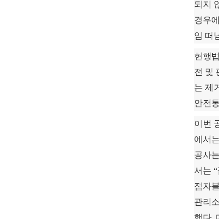
되지 
경우에
임 떠
현행법
전 및
는 제
안전통
이번 
에서는
공사는
서는 
점자블
관리소
했다.