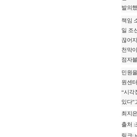
발의했
책임 
일 조
끊어지
천막이
점자블
민원을
원센터
“시각
있다”
최지은 
출처 
링크:
h