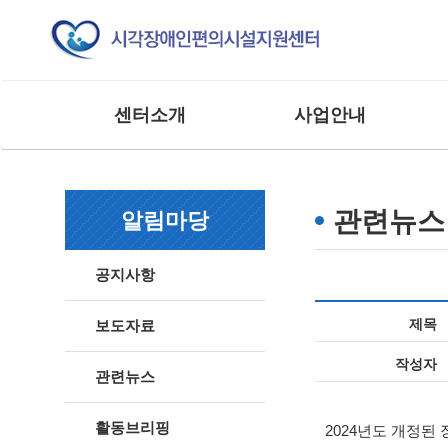
센터소개
사업안내
인사말
교육 사업
조직도
모니터링 사업
관련뉴스
알림마당
연혁
연구 및 제도개선사업
주요실적
홍보 및 저변확대사업
공지사항
찾아오시는 길
매뉴얼 제작사업
사업 및 행사
상담 및 점검 사업
제목
보도자료
기타 외부 용역 사업
작성자
관련뉴스
활동브리핑
2024
년도 개정된