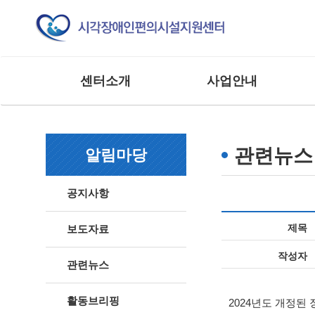
센터소개
사업안내
인사말
교육 사업
조직도
모니터링 사업
관련뉴스
알림마당
연혁
연구 및 제도개선사업
주요실적
홍보 및 저변확대사업
공지사항
찾아오시는 길
매뉴얼 제작사업
사업 및 행사
상담 및 점검 사업
제목
보도자료
기타 외부 용역 사업
작성자
관련뉴스
활동브리핑
2024
년도 개정된