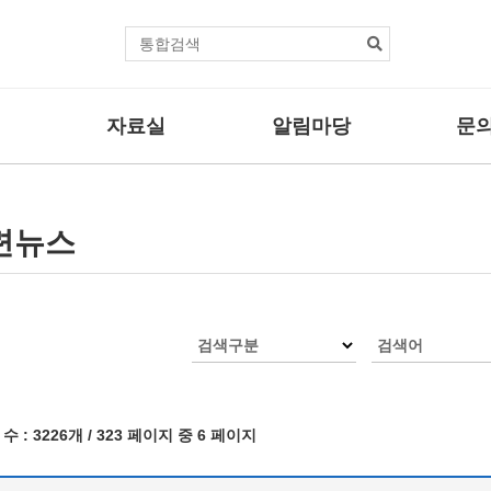
본문바로가기
통
합
검
색
자료실
알림마당
문의
센터자료
공지사항
자주하는
법률자료
보도자료
문의/신
련뉴스
사업
기타자료
관련뉴스
사업
활동브리핑
검색구분
검색어
업
수 :
3226개
/ 323 페이지 중 6 페이지