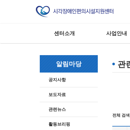
센터소개
사업안내
인사말
교육 사업
조직도
모니터링 사업
관
알림마당
연혁
연구 및 제도개선
주요실적
홍보 및 저변확대
공지사항
찾아오시는 길
매뉴얼 제작사업
사업 및 행사
상담 및 점검 사업
보도자료
기타 외부 용역 사
관련뉴스
전체 검색 
활동브리핑