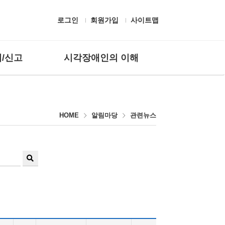
로그인
회원가입
사이트맵
/신고
시각장애인의 이해
 질문
흰지팡이 헌장 및 유래
고하기
시각장애의 정의
HOME
알림마당
관련뉴스
편의시설
보조공학기기
생활용구
검
시각장애인 응대
색
점자